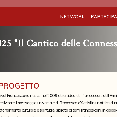
NETWORK
PARTECIP
25 "Il Cantico delle Conness
 PROGETTO
tival Francescano nasce nel 2009 da un’idea dei francescani dell’Emili
etizzare il messaggio universale di Francesco d’Assisi in un’ottica di n
fondimento culturale e spirituale ispirato ai temi francescani, in dialogo c