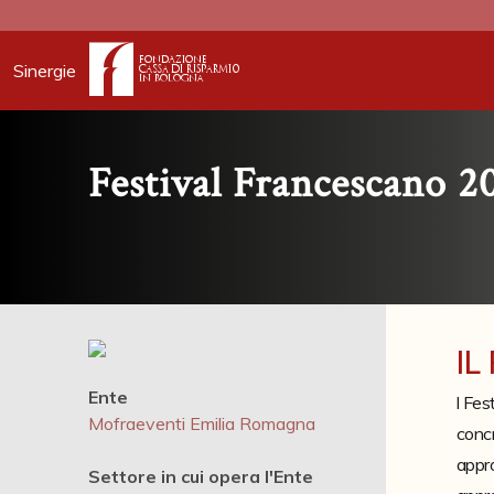
Sinergie
Festival Francescano 20
IL
Ente
l Fes
Mofraeventi Emilia Romagna
concr
appro
Settore in cui opera l'Ente