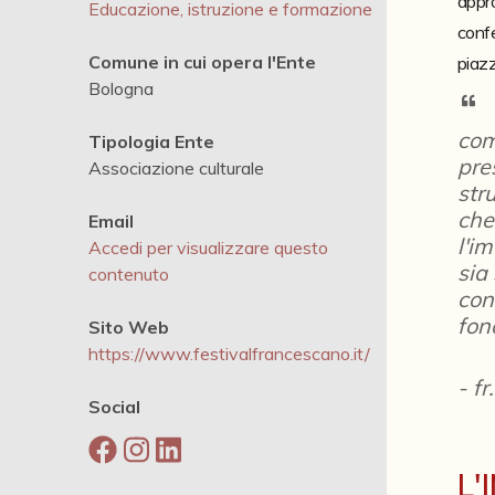
appro
Educazione, istruzione e formazione
confe
Comune in cui opera l'Ente
piazz
Bologna
com
Tipologia Ente
pre
Associazione culturale
str
che
Email
l'i
Accedi per visualizzare questo
sia
contenuto
con
fon
Sito Web
https://www.festivalfrancescano.it/
-
fr
Social
L'