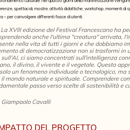
fondimento culturale: nei quattro giorni della manifestazione vengono p
renze, spettacoli, mostre, attività didattiche, workshop, momenti di spiri
a – per coinvolgere differenti fasce di utenti.
La XVIII edizione del Festival Francescano ha per
prendendo anche l'ultima "creatura" arrivata, l'in
sente nella vita di tutti i giorni e che dobbiamo 
umento di democratizzazione non si trasformi in u
 sull'AI, ci siamo concentrati sull'intelligenza co
mano, il divino, il vivente e il vegetale. Questo ap
 solo un fenomeno individuale o tecnologico, ma
 il mondo naturale e spirituale. Comprendere come
damentale passo verso scelte di sostenibilità e c
. Giampaolo Cavalli
IMPATTO DEL PROGETTO