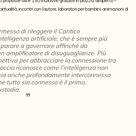
roposte oltre 150 iniziative gratuite in piazza, all’aperto – 
tualità, incontri con l’autore, laboratori per bambini, animazioni di 
messo di rileggere il Cantico
telligenza artificiale, che è sempre più
imparare a governare affinché da
n amplificatore di disuguaglianze. Più
nnettiva per abbracciare la connessione tra
proccio riconosce come l’intelligenza non
 sia anche profondamente interconnessa
 tutto sia connesso è il primo,
ustodia.