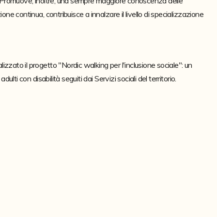
i. Promuove, inoltre, una sempre maggiore conoscenza delle 
ne continua, contribuisce a innalzare il livello di specializzazione 
zzato il progetto "Nordic walking per l'inclusione sociale": un 
lti con disabilità seguiti dai Servizi sociali del territorio.
