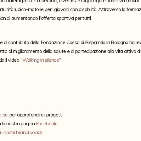
no interagire con i coetanei, divertirsi e raggiungere obiettivi comun
tunità ludico-motorie per i giovani con disabilità. Attraverso la formazio
ecnici, aumentando l'offerta sportiva per tutti. 

e al contributo della Fondazione Cassa di Risparmio in Bologna ha reali
tto di miglioramento della salute e di partecipazione alla vita attiva di adu
a il video 
"Walking in silence"
a qui 
per approfondire i progetti

a la nostra pagina 
Facebook
i nostri bilanci sociali