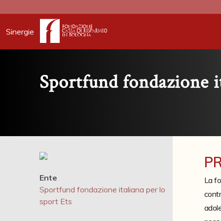
Sinergie
Sportfund fondazione it
P
Ente
La fo
Sportfund fondazione italiana per lo
contr
sport Ets
adole