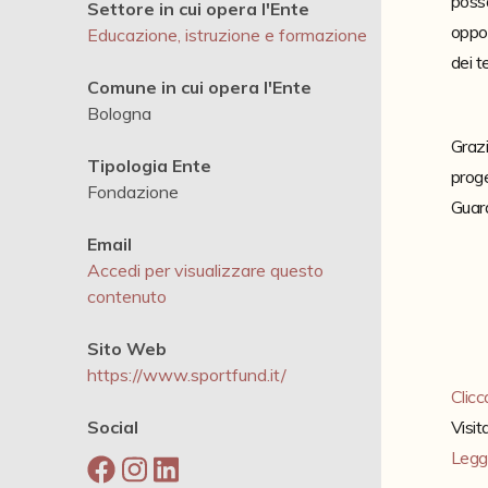
posso
Settore in cui opera l'Ente
oppor
Educazione, istruzione e formazione
dei t
Comune in cui opera l'Ente
Bologna
Grazi
Tipologia Ente
proge
Fondazione
Guard
Email
Accedi per visualizzare questo
contenuto
Sito Web
https://www.sportfund.it/
Clicc
Social
Visit
Leggi 